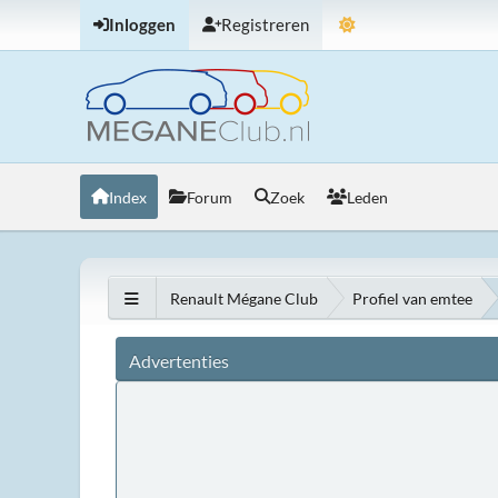
Inloggen
Registreren
Index
Forum
Zoek
Leden
Renault Mégane Club
Profiel van emtee
Advertenties