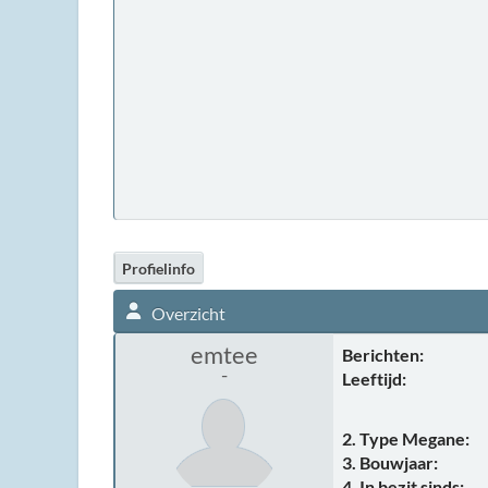
Profielinfo
Overzicht
emtee
Berichten:
-
Leeftijd:
2. Type Megane:
3. Bouwjaar:
4. In bezit sinds: