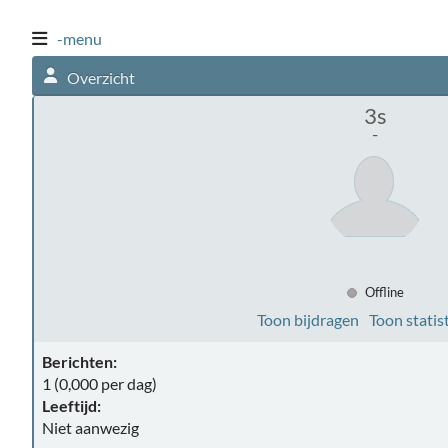
-menu
Overzicht
3s
-
Offline
Toon bijdragen
Toon statis
Berichten:
1 (0,000 per dag)
Leeftijd:
Niet aanwezig