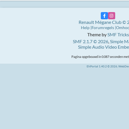
Renault Mégane Club © 
Help
Forumregels
Omho
Theme by
SMF Tricks
SMF 2.1.7 © 2026
,
Simple M
Simple Audio Video Emb
Pagina opgebouwd in 0.087 seconden met 
EhPortal 1.40.2 © 2026, WebDe