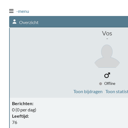
-menu
Overzicht
Vos
-
Offline
Toon bijdragen
Toon statis
Berichten:
0 (0 per dag)
Leeftijd:
76