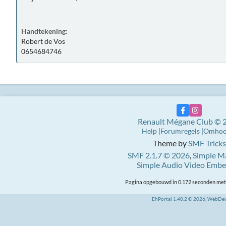
Handtekening:
Robert de Vos
0654684746
Renault Mégane Club © 
Help
Forumregels
Omho
Theme by
SMF Tricks
SMF 2.1.7 © 2026
,
Simple M
Simple Audio Video Emb
Pagina opgebouwd in 0.172 seconden met 
EhPortal 1.40.2 © 2026, WebDe