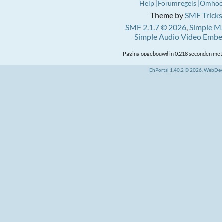
Help
Forumregels
Omho
Theme by
SMF Tricks
SMF 2.1.7 © 2026
,
Simple M
Simple Audio Video Emb
Pagina opgebouwd in 0.218 seconden met 
EhPortal 1.40.2 © 2026, WebDe