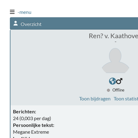
-menu
Overzicht
Ren? v. Kaathov
-
Offline
Toon bijdragen
Toon statis
Berichten:
24 (0,003 per dag)
Persoonlijke tekst:
Megane Extreme