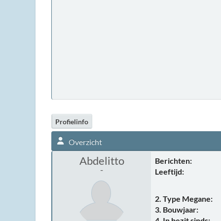
Profielinfo
Overzicht
Abdelitto
Berichten:
-
Leeftijd:
2. Type Megane:
3. Bouwjaar:
4. In bezit sinds: