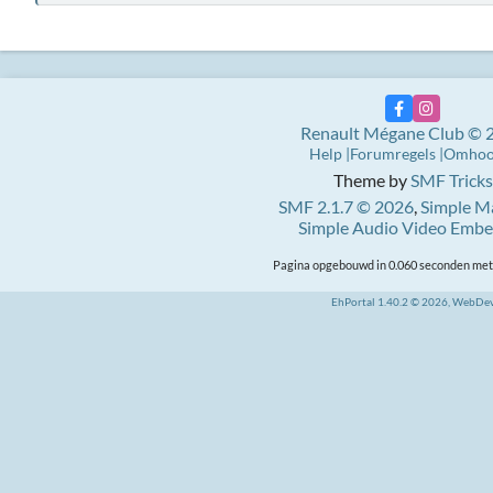
Renault Mégane Club © 
Help
Forumregels
Omho
Theme by
SMF Tricks
SMF 2.1.7 © 2026
,
Simple M
Simple Audio Video Emb
Pagina opgebouwd in 0.060 seconden met 
EhPortal 1.40.2 © 2026, WebDe