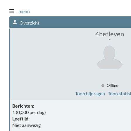
-menu
Overzicht
4hetleven
-
Offline
Toon bijdragen
Toon statis
Berichten:
1 (0,000 per dag)
Leeftijd:
Niet aanwezig