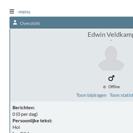
-menu
Overzicht
Edwin Veldkam
-
Offline
Toon bijdragen
Toon statis
Berichten:
0 (0 per dag)
Persoonlijke tekst:
Hoi