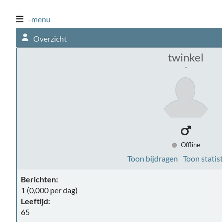
-menu
Overzicht
twinkel
-
Offline
Toon bijdragen
Toon statis
Berichten:
1 (0,000 per dag)
Leeftijd:
65