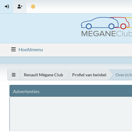
Hoofdmenu
Renault Mégane Club
Profiel van twinkel
Overzich
Advertenties