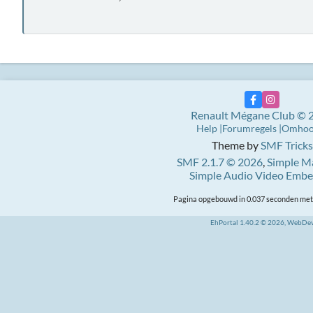
Renault Mégane Club © 
Help
Forumregels
Omho
Theme by
SMF Tricks
SMF 2.1.7 © 2026
,
Simple M
Simple Audio Video Emb
Pagina opgebouwd in 0.037 seconden met 
EhPortal 1.40.2 © 2026, WebDe