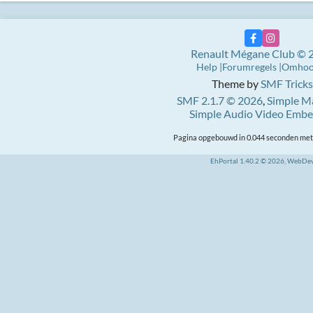
Renault Mégane Club © 
Help
Forumregels
Omho
Theme by
SMF Tricks
SMF 2.1.7 © 2026
,
Simple M
Simple Audio Video Emb
Pagina opgebouwd in 0.044 seconden met 
EhPortal 1.40.2 © 2026, WebDe