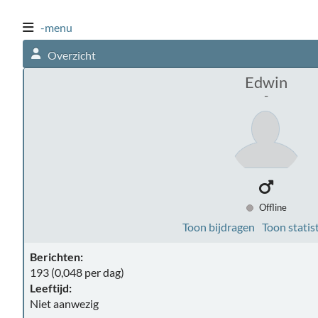
-menu
Overzicht
Edwin
-
Offline
Toon bijdragen
Toon statis
Berichten:
193 (0,048 per dag)
Leeftijd:
Niet aanwezig