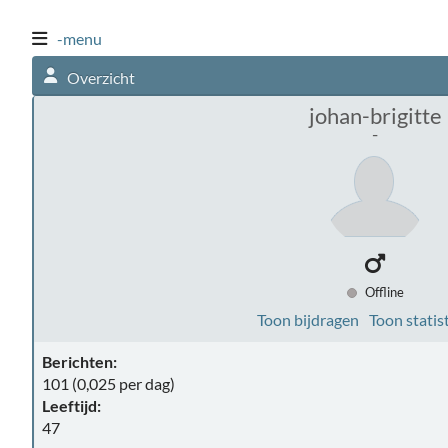
-menu
Overzicht
johan-brigitte
-
Offline
Toon bijdragen
Toon statis
Berichten:
101 (0,025 per dag)
Leeftijd:
47