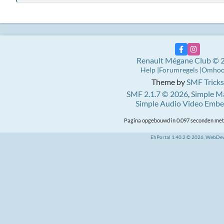
Renault Mégane Club © 
Help
Forumregels
Omho
Theme by
SMF Tricks
SMF 2.1.7 © 2026
,
Simple M
Simple Audio Video Emb
Pagina opgebouwd in 0.097 seconden met 
EhPortal 1.40.2 © 2026, WebDe