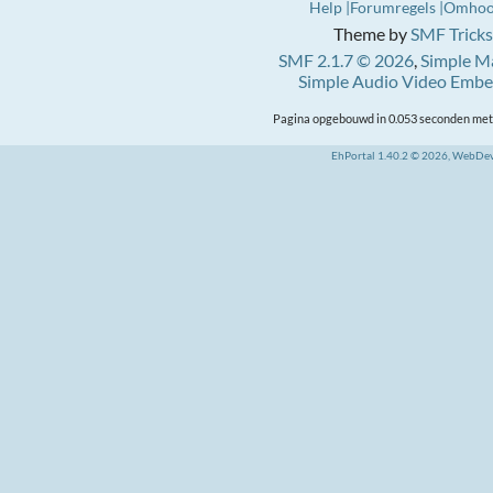
Help
Forumregels
Omho
Theme by
SMF Tricks
SMF 2.1.7 © 2026
,
Simple M
Simple Audio Video Emb
Pagina opgebouwd in 0.053 seconden met 
EhPortal 1.40.2 © 2026, WebDe