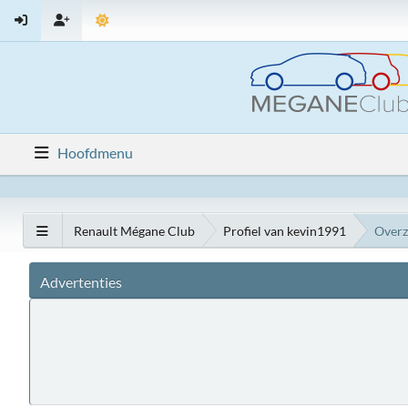
Hoofdmenu
Renault Mégane Club
Profiel van kevin1991
Overz
Advertenties