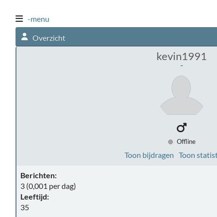
-menu
Overzicht
kevin1991
-
Offline
Toon bijdragen
Toon statis
Berichten:
3 (0,001 per dag)
Leeftijd:
35