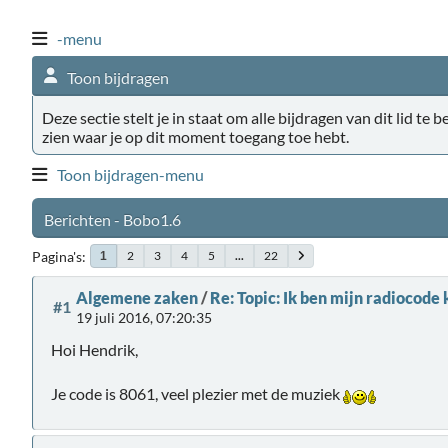
-menu
Toon bijdragen
Deze sectie stelt je in staat om alle bijdragen van dit lid te 
zien waar je op dit moment toegang toe hebt.
Toon bijdragen-menu
Berichten - Bobo1.6
Pagina's
2
3
4
5
...
22
1
Algemene zaken
/
Re: Topic: Ik ben mijn radiocode
#1
19 juli 2016, 07:20:35
Hoi Hendrik,
Je code is 8061, veel plezier met de muziek