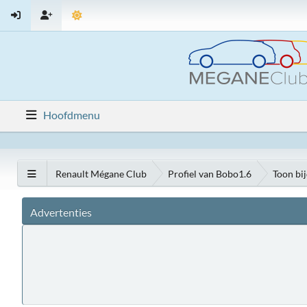
Hoofdmenu
Renault Mégane Club
Profiel van Bobo1.6
Toon bi
Advertenties