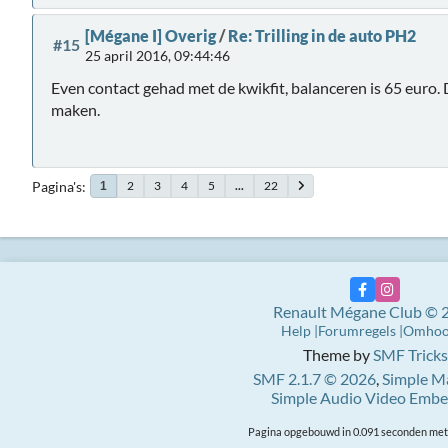
[Mégane I] Overig
/
Re: Trilling in de auto PH2
#15
25 april 2016, 09:44:46
Even contact gehad met de kwikfit, balanceren is 65 euro.
maken.
Pagina's
2
3
4
5
...
22
1
Renault Mégane Club © 
Help
Forumregels
Omho
Theme by
SMF Tricks
SMF 2.1.7 © 2026
,
Simple M
Simple Audio Video Emb
Pagina opgebouwd in 0.091 seconden met 