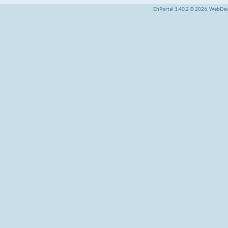
EhPortal 1.40.2 © 2026, WebDe