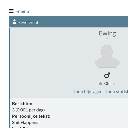
-menu
Overzicht
Ewing
-
Offline
Toon bijdragen
Toon statis
Berichten:
3 (0,001 per dag)
Persoonlijke tekst:
Shit Happens !