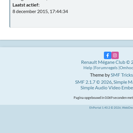
Laatst actief:
8 december 2015, 17:44:34
Renault Mégane Club © 
Help
Forumregels
Omho
Theme by
SMF Tricks
SMF 2.1.7 © 2026
,
Simple M
Simple Audio Video Emb
Pagina opgebouwd in 0.069 seconden met 
EhPortal 1.40.2 © 2026, WebDe