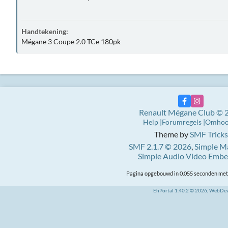
Handtekening:
Mégane 3 Coupe 2.0 TCe 180pk
Renault Mégane Club © 
Help
Forumregels
Omho
Theme by
SMF Tricks
SMF 2.1.7 © 2026
,
Simple M
Simple Audio Video Emb
Pagina opgebouwd in 0.055 seconden met 
EhPortal 1.40.2 © 2026, WebDe