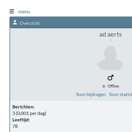
-menu
Overzicht
ad aerts
-
Offline
Toon bijdragen
Toon statis
Berichten:
3 (0,001 per dag)
Leeftijd:
78