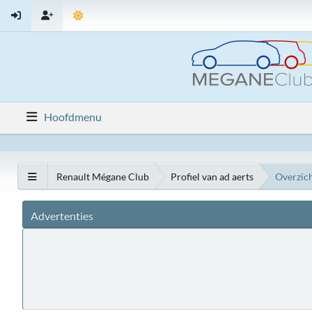
Hoofdmenu
Renault Mégane Club
Profiel van ad aerts
Overzic
Advertenties