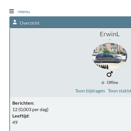
-menu
Overzicht
ErwinL
-
Offline
Toon bijdragen
Toon statis
Berichten:
12 (0,003 per dag)
Leeftijd:
49