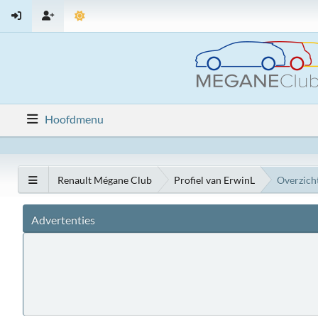
Hoofdmenu
Renault Mégane Club
Profiel van ErwinL
Overzich
Advertenties