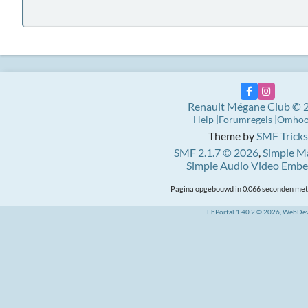
Renault Mégane Club © 
Help
Forumregels
Omho
Theme by
SMF Tricks
SMF 2.1.7 © 2026
,
Simple M
Simple Audio Video Emb
Pagina opgebouwd in 0.066 seconden met 
EhPortal 1.40.2 © 2026, WebDe