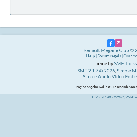
Renault Mégane Club © 
Help
Forumregels
Omho
Theme by
SMF Tricks
SMF 2.1.7 © 2026
,
Simple M
Simple Audio Video Emb
Pagina opgebouwd in 0.217 seconden met 
EhPortal 1.40.2 © 2026, WebDe