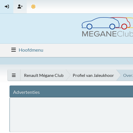
Hoofdmenu
Renault Mégane Club
Profiel van Jaleukhoor
Over
Advertenties