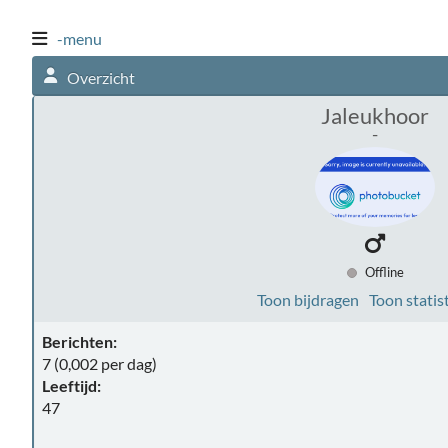
-menu
Overzicht
Jaleukhoor
-
Offline
Toon bijdragen
Toon statis
Berichten:
7 (0,002 per dag)
Leeftijd:
47