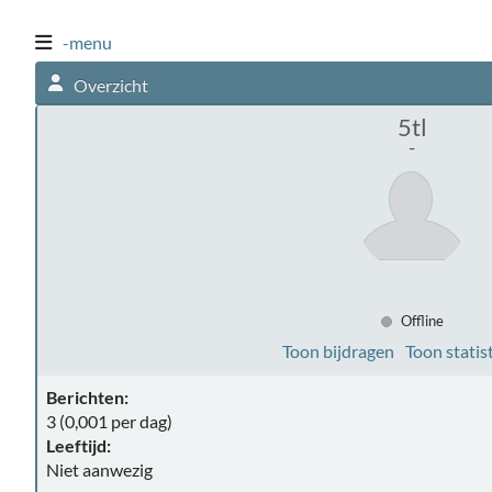
-menu
Overzicht
5tl
-
Offline
Toon bijdragen
Toon statis
Berichten:
3 (0,001 per dag)
Leeftijd:
Niet aanwezig