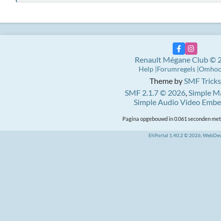
Renault Mégane Club © 
Help
Forumregels
Omho
Theme by
SMF Tricks
SMF 2.1.7 © 2026
,
Simple M
Simple Audio Video Emb
Pagina opgebouwd in 0.061 seconden met 
EhPortal 1.40.2 © 2026, WebDe