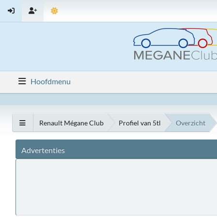
Hoofdmenu
Renault Mégane Club
Profiel van 5tl
Overzicht
Advertenties