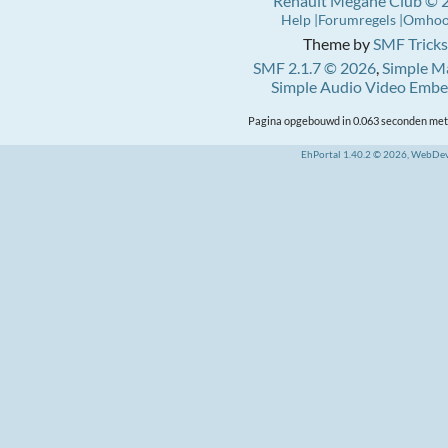
Renault Mégane Club © 
Help
Forumregels
Omho
Theme by
SMF Tricks
SMF 2.1.7 © 2026
,
Simple M
Simple Audio Video Emb
Pagina opgebouwd in 0.063 seconden met 
EhPortal 1.40.2 © 2026, WebDe