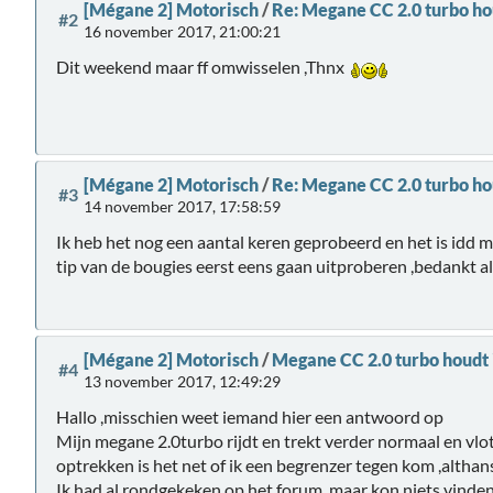
[Mégane 2] Motorisch
/
Re: Megane CC 2.0 turbo ho
#2
16 november 2017, 21:00:21
Dit weekend maar ff omwisselen ,Thnx
[Mégane 2] Motorisch
/
Re: Megane CC 2.0 turbo ho
#3
14 november 2017, 17:58:59
Ik heb het nog een aantal keren geprobeerd en het is idd me
tip van de bougies eerst eens gaan uitproberen ,bedankt al
[Mégane 2] Motorisch
/
Megane CC 2.0 turbo houdt 
#4
13 november 2017, 12:49:29
Hallo ,misschien weet iemand hier een antwoord op
Mijn megane 2.0turbo rijdt en trekt verder normaal en vlot
optrekken is het net of ik een begrenzer tegen kom ,althans
Ik had al rondgekeken op het forum ,maar kon niets vinde