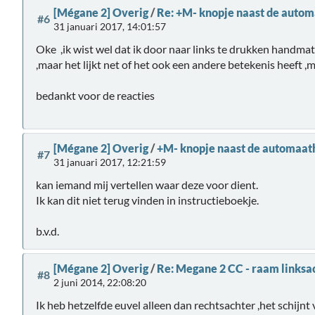
[Mégane 2] Overig
/
Re: +M- knopje naast de auto
#6
31 januari 2017, 14:01:57
Oke ,ik wist wel dat ik door naar links te drukken handm
,maar het lijkt net of het ook een andere betekenis heeft ,
bedankt voor de reacties
[Mégane 2] Overig
/
+M- knopje naast de automaat
#7
31 januari 2017, 12:21:59
kan iemand mij vertellen waar deze voor dient.
Ik kan dit niet terug vinden in instructieboekje.
b.v.d.
[Mégane 2] Overig
/
Re: Megane 2 CC - raam linksac
#8
2 juni 2014, 22:08:20
Ik heb hetzelfde euvel alleen dan rechtsachter ,het schijnt