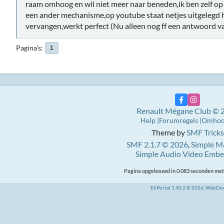
raam omhoog en wil niet meer naar beneden,ik ben zelf o
een ander mechanisme,op youtube staat netjes uitgelegd ho
vervangen,werkt perfect (Nu alleen nog ff een antwoord 
Pagina's
1
Renault Mégane Club © 
Help
Forumregels
Omho
Theme by
SMF Tricks
SMF 2.1.7 © 2026
,
Simple M
Simple Audio Video Emb
Pagina opgebouwd in 0.083 seconden met 
EhPortal 1.40.2 © 2026, WebDe