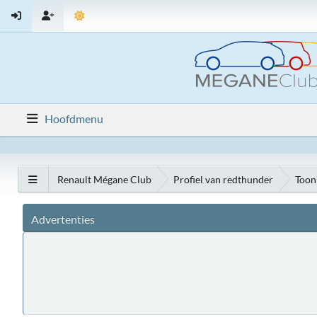
Hoofdmenu
Renault Mégane Club
Profiel van redthunder
Toon
Advertenties