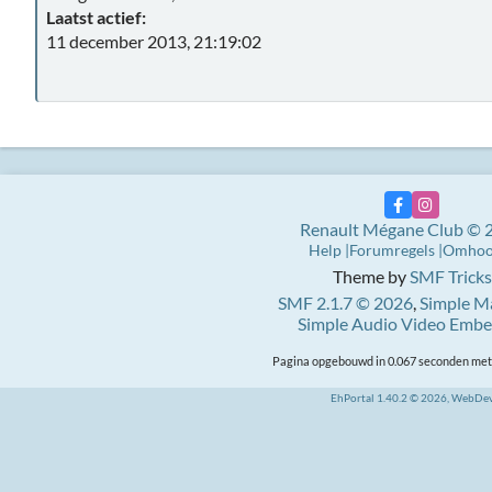
Laatst actief:
11 december 2013, 21:19:02
Renault Mégane Club © 
Help
Forumregels
Omho
Theme by
SMF Tricks
SMF 2.1.7 © 2026
,
Simple M
Simple Audio Video Emb
Pagina opgebouwd in 0.067 seconden met 
EhPortal 1.40.2 © 2026, WebDe