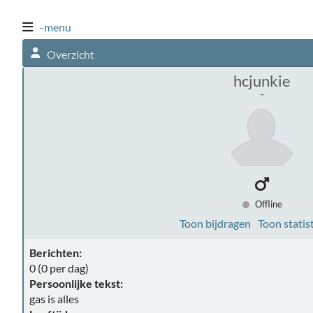
-menu
Overzicht
hcjunkie
-
Offline
Toon bijdragen
Toon statis
Berichten:
0 (0 per dag)
Persoonlijke tekst:
gas is alles