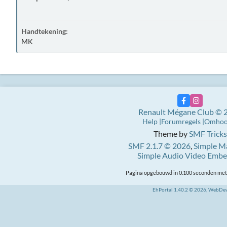
Handtekening:
MK
Renault Mégane Club © 
Help
Forumregels
Omho
Theme by
SMF Tricks
SMF 2.1.7 © 2026
,
Simple M
Simple Audio Video Emb
Pagina opgebouwd in 0.100 seconden met 
EhPortal 1.40.2 © 2026, WebDe