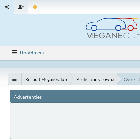
Hoofdmenu
Renault Mégane Club
Profiel van Crowne
Overzic
Advertenties