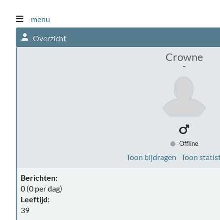
-menu
Overzicht
Crowne
-
Offline
Toon bijdragen
Toon statis
Berichten:
0 (0 per dag)
Leeftijd:
39