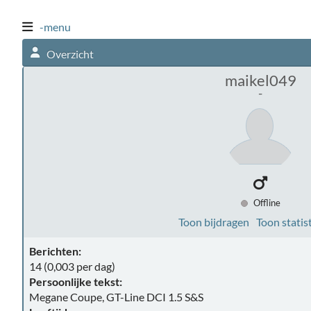
-menu
Overzicht
maikel049
-
Offline
Toon bijdragen
Toon statis
Berichten:
14 (0,003 per dag)
Persoonlijke tekst:
Megane Coupe, GT-Line DCI 1.5 S&S