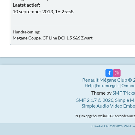
Laatst actief:
10 september 2013, 16:25:58
Handtekening:
Megane Coupe, GT-Line DCI 1.5 S&S Zwart
Renault Mégane Club © 
Help
Forumregels
Omho
Theme by
SMF Tricks
SMF 2.1.7 © 2026
,
Simple M
Simple Audio Video Emb
Pagina opgebouwd in 0.096 seconden met 
EhPortal 1.40.2 © 2026, WebDe