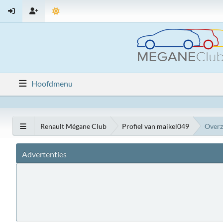
Hoofdmenu
Renault Mégane Club
Profiel van maikel049
Overz
Advertenties