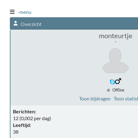
-menu
Overzicht
monteurtje
-
Offline
Toon bijdragen
Toon statis
Berichten:
12 (0,002 per dag)
Leeftijd:
38