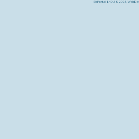
EhPortal 1.40.2 © 2026, WebDe