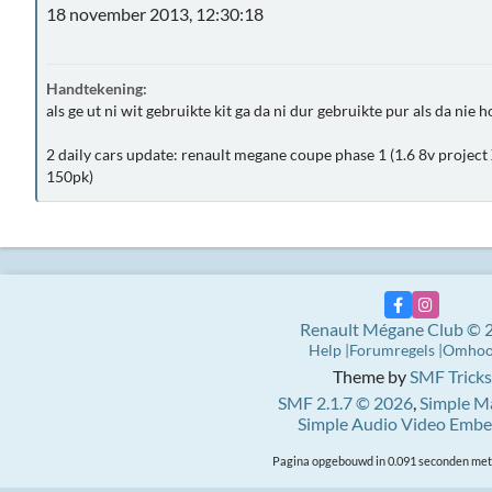
18 november 2013, 12:30:18
Handtekening:
als ge ut ni wit gebruikte kit ga da ni dur gebruikte pur als da nie 
2 daily cars update: renault megane coupe phase 1 (1.6 8v project
150pk)
Renault Mégane Club © 
Help
Forumregels
Omho
Theme by
SMF Tricks
SMF 2.1.7 © 2026
,
Simple M
Simple Audio Video Emb
Pagina opgebouwd in 0.091 seconden met 