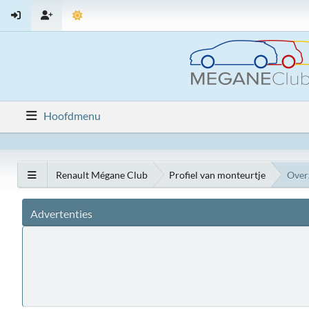
Hoofdmenu
Renault Mégane Club
Profiel van monteurtje
Over
Advertenties