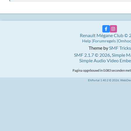
Renault Mégane Club © 
Help
Forumregels
Omho
Theme by
SMF Tricks
SMF 2.1.7 © 2026
,
Simple M
Simple Audio Video Emb
Pagina opgebouwd in 0.083 seconden met 
EhPortal 1.40.2 © 2026, WebDe