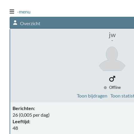
-menu
Overzicht
jw
-
Offline
Toon bijdragen
Toon statis
Berichten:
26 (0,005 per dag)
Leeftijd:
48