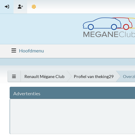
Hoofdmenu
Renault Mégane Club
Profiel van theking29
Overz
Advertenties