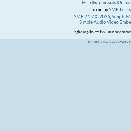
Help
Forumregels
Omho
Theme by
SMF Tricks
SMF 2.1.7 © 2026
,
Simple M
Simple Audio Video Emb
Pagina opgebouwd in 0.038 seconden met 
EhPortal 1.40.2 © 2026, WebDe