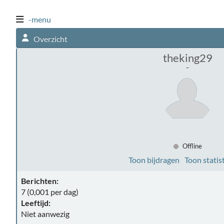
-menu
Overzicht
theking29
-
Offline
Toon bijdragen
Toon statis
Berichten:
7 (0,001 per dag)
Leeftijd:
Niet aanwezig