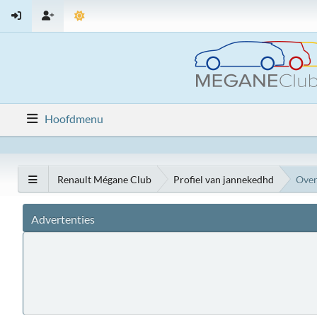
Hoofdmenu
Renault Mégane Club
Profiel van jannekedhd
Over
Advertenties