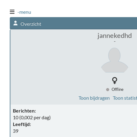
-menu
Overzicht
jannekedhd
-
Offline
Toon bijdragen
Toon statis
Berichten:
10 (0,002 per dag)
Leeftijd:
39