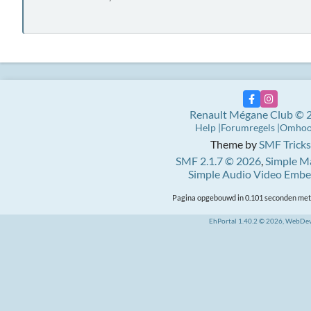
Renault Mégane Club © 
Help
Forumregels
Omho
Theme by
SMF Tricks
SMF 2.1.7 © 2026
,
Simple M
Simple Audio Video Emb
Pagina opgebouwd in 0.101 seconden met 
EhPortal 1.40.2 © 2026, WebDe