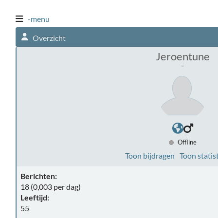
-menu
Overzicht
Jeroentune
-
Offline
Toon bijdragen
Toon statis
Berichten:
18 (0,003 per dag)
Leeftijd:
55