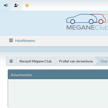
Hoofdmenu
Renault Mégane Club
Profiel van Jeroentune
Over
Advertenties