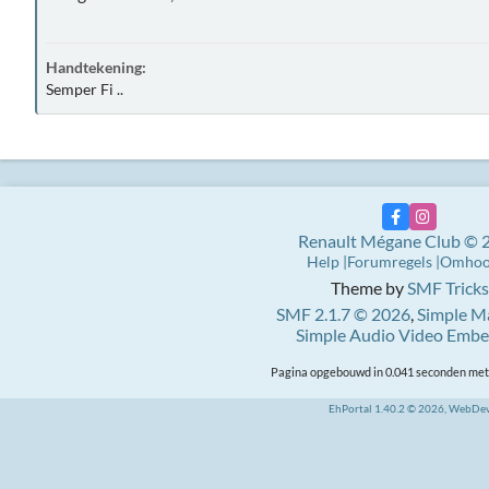
Handtekening:
Semper Fi ..
Renault Mégane Club © 
Help
Forumregels
Omho
Theme by
SMF Tricks
SMF 2.1.7 © 2026
,
Simple M
Simple Audio Video Emb
Pagina opgebouwd in 0.041 seconden met 
EhPortal 1.40.2 © 2026, WebDe