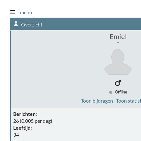
-menu
Overzicht
Emiel
-
Offline
Toon bijdragen
Toon statis
Berichten:
26 (0,005 per dag)
Leeftijd:
34