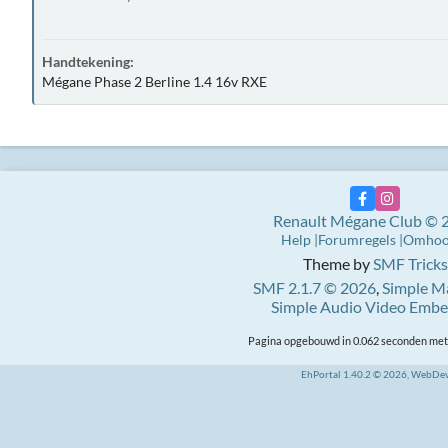
Handtekening:
Mégane Phase 2 Berline 1.4 16v RXE
Renault Mégane Club © 
Help
Forumregels
Omho
Theme by
SMF Tricks
SMF 2.1.7 © 2026
,
Simple M
Simple Audio Video Emb
Pagina opgebouwd in 0.062 seconden met 
EhPortal 1.40.2 © 2026, WebDe