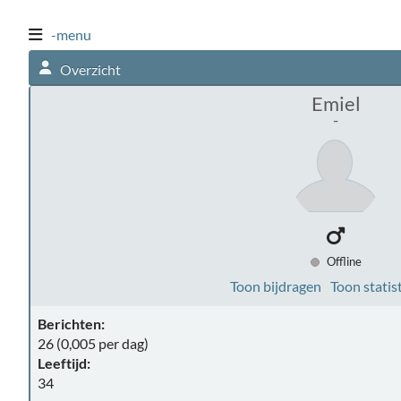
-menu
Overzicht
Emiel
-
Offline
Toon bijdragen
Toon statis
Berichten:
26 (0,005 per dag)
Leeftijd:
34