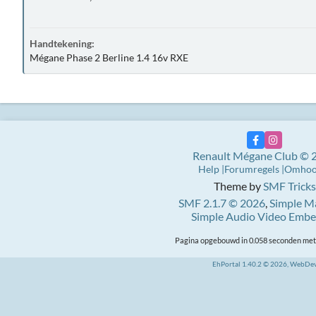
Handtekening:
Mégane Phase 2 Berline 1.4 16v RXE
Renault Mégane Club © 
Help
Forumregels
Omho
Theme by
SMF Tricks
SMF 2.1.7 © 2026
,
Simple M
Simple Audio Video Emb
Pagina opgebouwd in 0.058 seconden met 
EhPortal 1.40.2 © 2026, WebDe