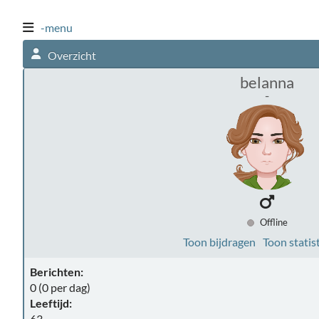
-menu
Overzicht
belanna
-
Offline
Toon bijdragen
Toon statis
Berichten:
0 (0 per dag)
Leeftijd:
63