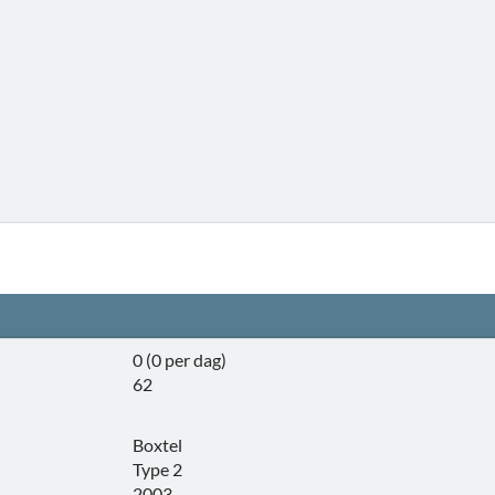
0 (0 per dag)
62
Boxtel
Type 2
2003