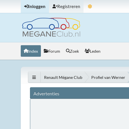
Inloggen
Registreren
Index
Forum
Zoek
Leden
Renault Mégane Club
Profiel van Werner
Advertenties