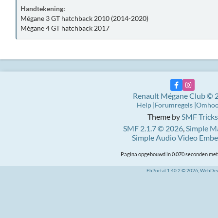
Handtekening:
Mégane 3 GT hatchback 2010 (2014-2020)
Mégane 4 GT hatchback 2017
Renault Mégane Club © 
Help
Forumregels
Omho
Theme by
SMF Tricks
SMF 2.1.7 © 2026
,
Simple M
Simple Audio Video Emb
Pagina opgebouwd in 0.070 seconden met 
EhPortal 1.40.2 © 2026, WebDe