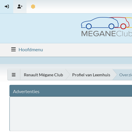
Hoofdmenu
Renault Mégane Club
Profiel van Leemhuis
Overzi
Advertenties