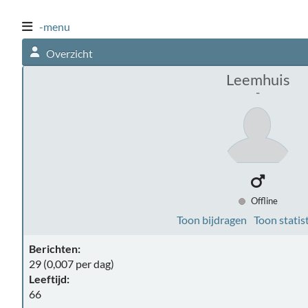
-menu
Overzicht
Leemhuis
-
Offline
Toon bijdragen
Toon statis
Berichten:
29 (0,007 per dag)
Leeftijd:
66