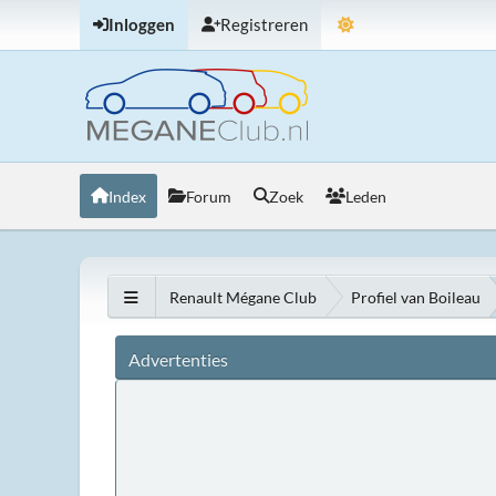
Inloggen
Registreren
Index
Forum
Zoek
Leden
Renault Mégane Club
Profiel van Boileau
Advertenties