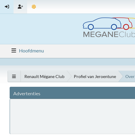
Hoofdmenu
Renault Mégane Club
Profiel van Jeroentune
Over
Advertenties