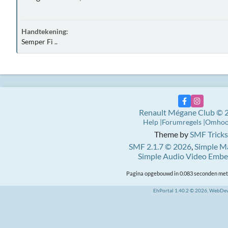
Handtekening:
Semper Fi ..
Renault Mégane Club © 
Help
Forumregels
Omho
Theme by
SMF Tricks
SMF 2.1.7 © 2026
,
Simple M
Simple Audio Video Emb
Pagina opgebouwd in 0.083 seconden met 
EhPortal 1.40.2 © 2026, WebDe