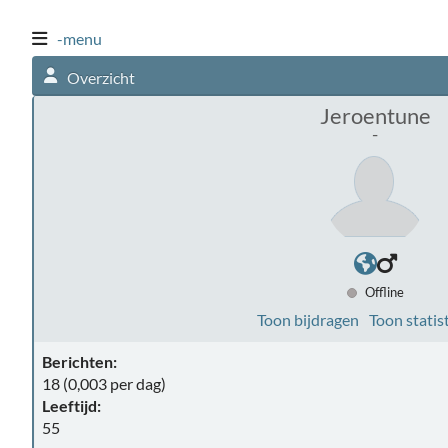
-menu
Overzicht
Jeroentune
-
Offline
Toon bijdragen
Toon statis
Berichten:
18 (0,003 per dag)
Leeftijd:
55