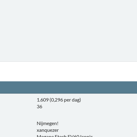
1.609 (0,296 per dag)
36
Nijmegen!
xanquezer
Megane Etech EV60 Iconic