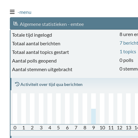
-menu
Algemene statistieken - emtee
8 uren e
Totale tijd ingelogd
7 berich
Totaal aantal berichten
1 topics
Totaal aantal topics gestart
0 polls
Aantal polls geopend
0 stemm
Aantal stemmen uitgebracht
Activiteit over tijd qua berichten
0
1
2
3
4
5
6
7
8
9
10
11
12
13
1