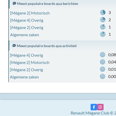
Meest populaire boards qua berichten
3
[Mégane 2] Motorisch
2
[Mégane 4] Overig
1
[Mégane 2] Overig
1
Algemene zaken
Meest populaire boards qua activiteit
0,0
[Mégane 4] Overig
0,0
[Mégane 2] Motorisch
0,0
[Mégane 2] Overig
0,0
Algemene zaken
Renault Mégane Club © 