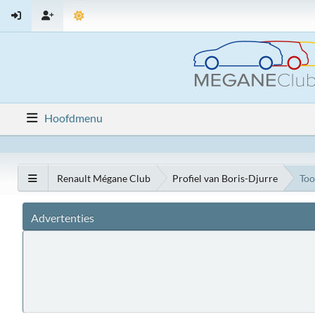
Hoofdmenu
Renault Mégane Club
Profiel van Boris-Djurre
Too
Advertenties