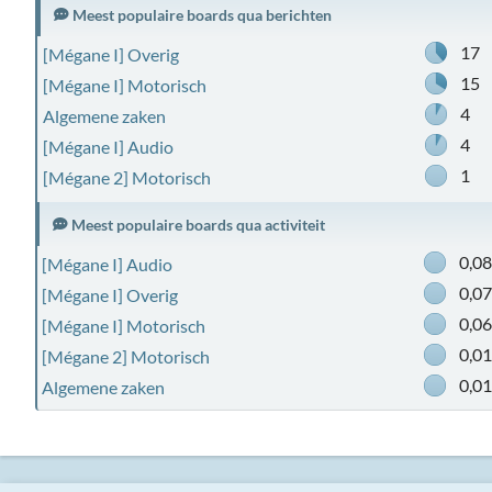
Meest populaire boards qua berichten
17
[Mégane I] Overig
15
[Mégane I] Motorisch
4
Algemene zaken
4
[Mégane I] Audio
1
[Mégane 2] Motorisch
Meest populaire boards qua activiteit
0,0
[Mégane I] Audio
0,0
[Mégane I] Overig
0,0
[Mégane I] Motorisch
0,0
[Mégane 2] Motorisch
0,0
Algemene zaken