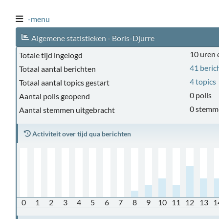
-menu
Algemene statistieken - Boris-Djurre
10 uren 
Totale tijd ingelogd
41 beric
Totaal aantal berichten
4 topics
Totaal aantal topics gestart
0 polls
Aantal polls geopend
0 stemm
Aantal stemmen uitgebracht
Activiteit over tijd qua berichten
0
1
2
3
4
5
6
7
8
9
10
11
12
13
1