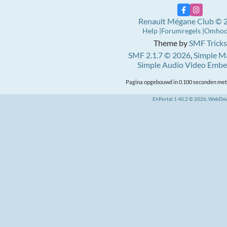
Renault Mégane Club © 
Help
Forumregels
Omho
Theme by
SMF Tricks
SMF 2.1.7 © 2026
,
Simple M
Simple Audio Video Emb
Pagina opgebouwd in 0.100 seconden met 
EhPortal 1.40.2 © 2026, WebDe