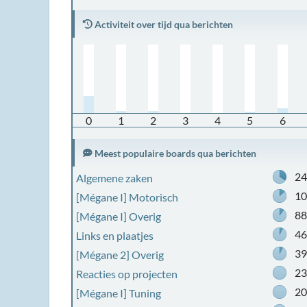
Activiteit over tijd qua berichten
0
1
2
3
4
5
6
Meest populaire boards qua berichten
2
Algemene zaken
1
[Mégane I] Motorisch
8
[Mégane I] Overig
4
Links en plaatjes
3
[Mégane 2] Overig
2
Reacties op projecten
2
[Mégane I] Tuning