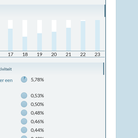
17
18
19
20
21
22
23
iviteit
5,78%
er een
0,53%
0,50%
0,48%
0,46%
0,44%