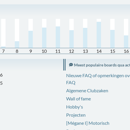
7
8
9
10
11
12
13
14
15
16
Meest populaire boards qua act
46
Nieuwe FAQ of opmerkingen ov
FAQ
05
Algemene Clubzaken
8
Wall of fame
6
Hobby's
9
Projecten
3
[Mégane I] Motorisch
0