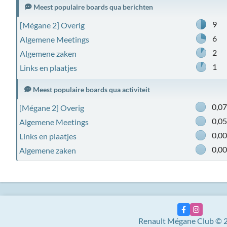
Meest populaire boards qua berichten
9
[Mégane 2] Overig
6
Algemene Meetings
2
Algemene zaken
1
Links en plaatjes
Meest populaire boards qua activiteit
0,0
[Mégane 2] Overig
0,0
Algemene Meetings
0,0
Links en plaatjes
0,0
Algemene zaken
Renault Mégane Club © 