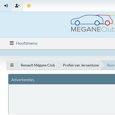
Hoofdmenu
Renault Mégane Club
Profiel van Jeroentune
Toon 
Advertenties