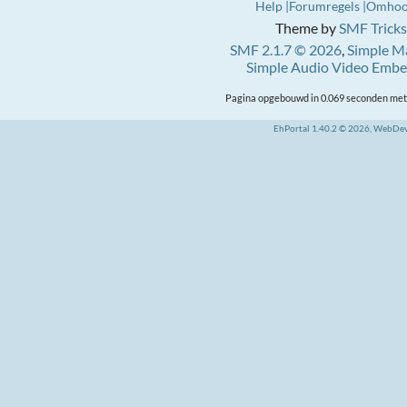
Help
Forumregels
Omho
Theme by
SMF Tricks
SMF 2.1.7 © 2026
,
Simple M
Simple Audio Video Emb
Pagina opgebouwd in 0.069 seconden met 
EhPortal 1.40.2 © 2026, WebDe