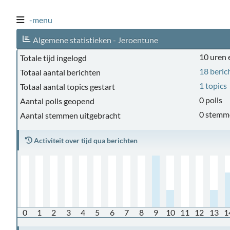
-menu
Algemene statistieken - Jeroentune
10 uren 
Totale tijd ingelogd
18 beric
Totaal aantal berichten
1 topics
Totaal aantal topics gestart
0 polls
Aantal polls geopend
0 stemm
Aantal stemmen uitgebracht
Activiteit over tijd qua berichten
0
1
2
3
4
5
6
7
8
9
10
11
12
13
1