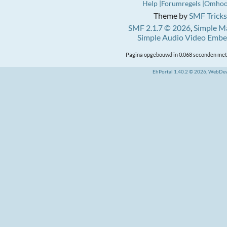
Help
Forumregels
Omho
Theme by
SMF Tricks
SMF 2.1.7 © 2026
,
Simple M
Simple Audio Video Emb
Pagina opgebouwd in 0.068 seconden met 
EhPortal 1.40.2 © 2026, WebDe