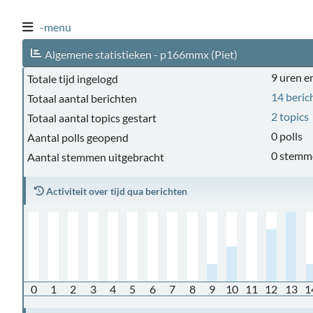
-menu
Algemene statistieken - p166mmx (Piet)
9 uren e
Totale tijd ingelogd
14 beric
Totaal aantal berichten
2 topics
Totaal aantal topics gestart
0 polls
Aantal polls geopend
0 stemm
Aantal stemmen uitgebracht
Activiteit over tijd qua berichten
0
1
2
3
4
5
6
7
8
9
10
11
12
13
1