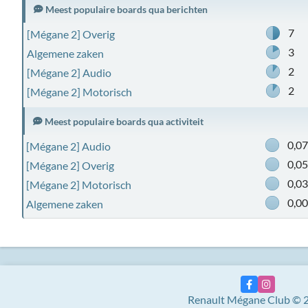
Meest populaire boards qua berichten
7
[Mégane 2] Overig
3
Algemene zaken
2
[Mégane 2] Audio
2
[Mégane 2] Motorisch
Meest populaire boards qua activiteit
0,0
[Mégane 2] Audio
0,0
[Mégane 2] Overig
0,0
[Mégane 2] Motorisch
0,0
Algemene zaken
Renault Mégane Club © 