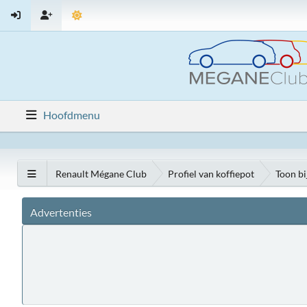
Hoofdmenu
Renault Mégane Club
Profiel van koffiepot
Toon bi
Advertenties