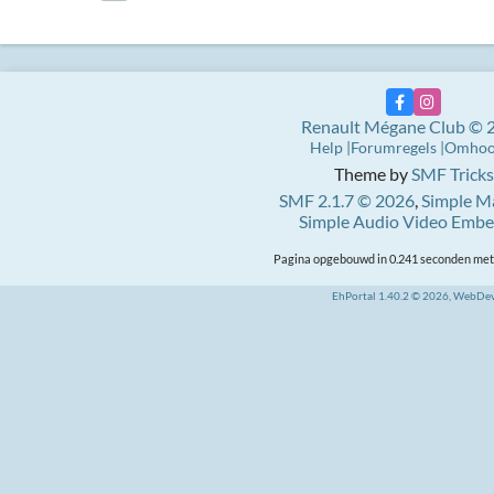
Renault Mégane Club © 
Help
Forumregels
Omho
Theme by
SMF Tricks
SMF 2.1.7 © 2026
,
Simple M
Simple Audio Video Emb
Pagina opgebouwd in 0.241 seconden met 
EhPortal 1.40.2 © 2026, WebDe