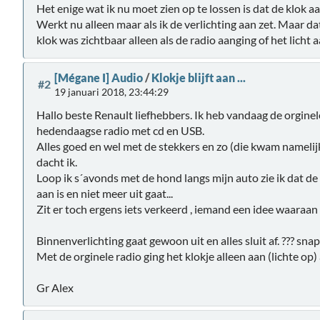
Het enige wat ik nu moet zien op te lossen is dat de klok a
Werkt nu alleen maar als ik de verlichting aan zet. Maar dat
klok was zichtbaar alleen als de radio aanging of het licht a
[Mégane I] Audio
/
Klokje blijft aan ...
#2
19 januari 2018, 23:44:29
Hallo beste Renault liefhebbers. Ik heb vandaag de orgine
hedendaagse radio met cd en USB.
Alles goed en wel met de stekkers en zo (die kwam namelijk
dacht ik.
Loop ik s´avonds met de hond langs mijn auto zie ik dat de
aan is en niet meer uit gaat...
Zit er toch ergens iets verkeerd , iemand een idee waaraan
Binnenverlichting gaat gewoon uit en alles sluit af. ??? snap
Met de orginele radio ging het klokje alleen aan (lichte op) a
Gr Alex