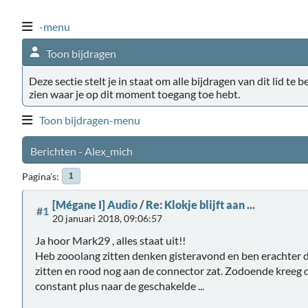
-menu
Toon bijdragen
Deze sectie stelt je in staat om alle bijdragen van dit lid te 
zien waar je op dit moment toegang toe hebt.
Toon bijdragen-menu
Berichten - Alex_mich
Pagina's
1
[Mégane I] Audio
/
Re: Klokje blijft aan ...
#1
20 januari 2018, 09:06:57
Ja hoor Mark29 , alles staat uit!!
Heb zooolang zitten denken gisteravond en ben erachter d
zitten en rood nog aan de connector zat. Zodoende kreeg d
constant plus naar de geschakelde ...