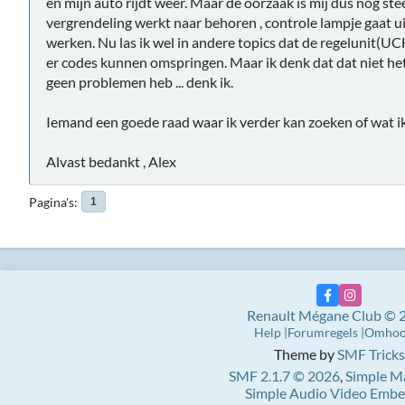
en mijn auto rijdt weer. Maar de oorzaak is mij dus nog ste
vergrendeling werkt naar behoren , controle lampje gaat uit 
werken. Nu las ik wel in andere topics dat de regelunit(UC
er codes kunnen omspringen. Maar ik denk dat dat niet het
geen problemen heb ... denk ik.
Iemand een goede raad waar ik verder kan zoeken of wat ik 
Alvast bedankt , Alex
Pagina's
1
Renault Mégane Club © 
Help
Forumregels
Omho
Theme by
SMF Tricks
SMF 2.1.7 © 2026
,
Simple M
Simple Audio Video Emb