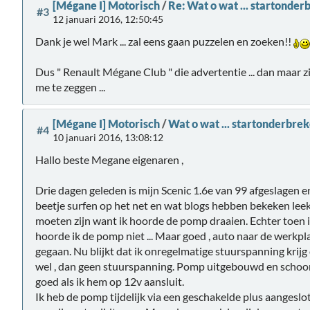
[Mégane I] Motorisch
/
Re: Wat o wat ... startonderb
#3
12 januari 2016, 12:50:45
Dank je wel Mark ... zal eens gaan puzzelen en zoeken!!
Dus " Renault Mégane Club " die advertentie ... dan maar z
me te zeggen ...
[Mégane I] Motorisch
/
Wat o wat ... startonderbreke
#4
10 januari 2016, 13:08:12
Hallo beste Megane eigenaren ,
Drie dagen geleden is mijn Scenic 1.6e van 99 afgeslagen e
beetje surfen op het net en wat blogs hebben bekeken leek 
moeten zijn want ik hoorde de pomp draaien. Echter toen i
hoorde ik de pomp niet ... Maar goed , auto naar de werkp
gegaan. Nu blijkt dat ik onregelmatige stuurspanning krijg
wel , dan geen stuurspanning. Pomp uitgebouwd en schoo
goed als ik hem op 12v aansluit.
Ik heb de pomp tijdelijk via een geschakelde plus aangeslo