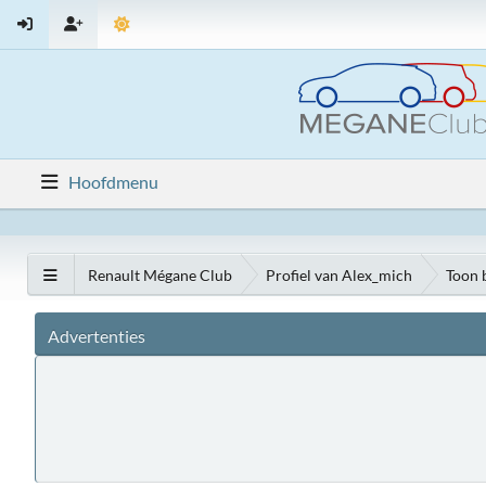
Hoofdmenu
Renault Mégane Club
Profiel van Alex_mich
Toon 
Advertenties