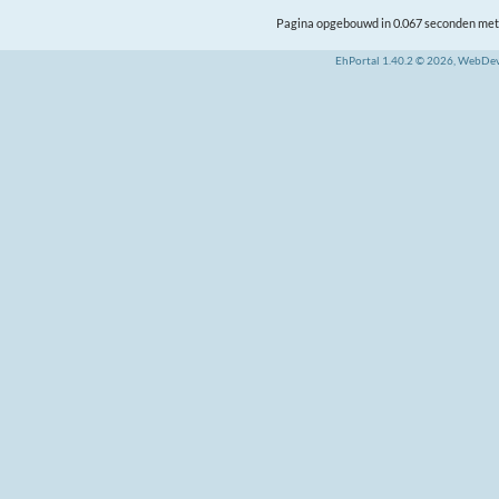
Pagina opgebouwd in 0.067 seconden met 
EhPortal 1.40.2 © 2026, WebDe