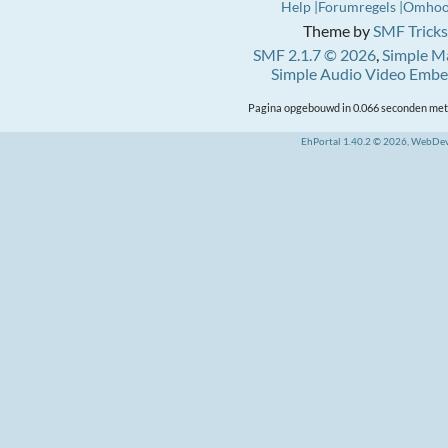
Help
Forumregels
Omho
Theme by
SMF Tricks
SMF 2.1.7 © 2026
,
Simple M
Simple Audio Video Emb
Pagina opgebouwd in 0.066 seconden met 
EhPortal 1.40.2 © 2026, WebDe