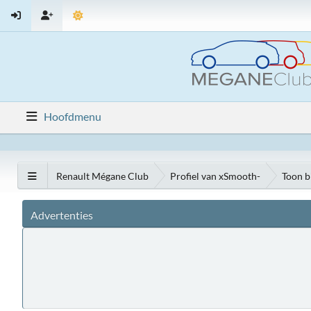
Hoofdmenu
Renault Mégane Club
Profiel van xSmooth-
Toon b
Advertenties