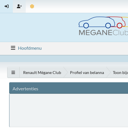
Hoofdmenu
Renault Mégane Club
Profiel van belanna
Toon bij
Advertenties