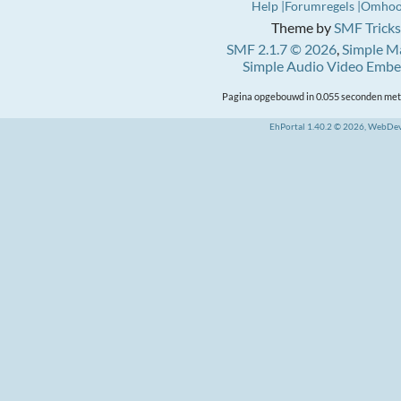
Help
Forumregels
Omho
Theme by
SMF Tricks
SMF 2.1.7 © 2026
,
Simple M
Simple Audio Video Emb
Pagina opgebouwd in 0.055 seconden met 
EhPortal 1.40.2 © 2026, WebDe