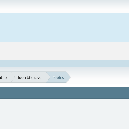
ather
Toon bijdragen
Topics