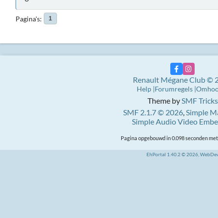
Pagina's
1
Renault Mégane Club © 
Help
Forumregels
Omho
Theme by
SMF Tricks
SMF 2.1.7 © 2026
,
Simple M
Simple Audio Video Emb
Pagina opgebouwd in 0.098 seconden met 
EhPortal 1.40.2 © 2026, WebDe