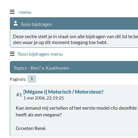
-menu
Toon bijdragen
Deze sectie stelt je in staat om alle bijdragen van dit lid te 
zien waar je op dit moment toegang toe hebt.
Toon bijdragen-menu
Topics - Ren? v. Kaathoven
Pagina's
1
[Mégane I] Motorisch
/
Motorsteun?
#1
1 mei 2006, 22:19:25
Kan iemand mij vertellen of het eerste model clio dezelfd
heeft als een megane?
Groeten René.