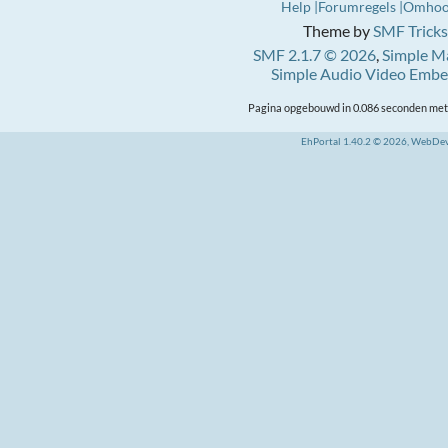
Help
Forumregels
Omho
Theme by
SMF Tricks
SMF 2.1.7 © 2026
,
Simple M
Simple Audio Video Emb
Pagina opgebouwd in 0.086 seconden met 
EhPortal 1.40.2 © 2026, WebDe