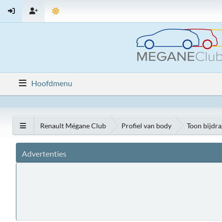
Hoofdmenu
Renault Mégane Club
Profiel van body
Toon bijdr
Advertenties