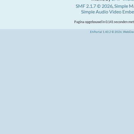
SMF 2.1.7 © 2026
,
Simple M
Simple Audio Video Emb
Pagina opgebouwd in 0.141 seconden met 
EhPortal 1.40.2 © 2026, WebDe