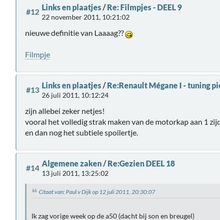
Links en plaatjes
/
Re: Filmpjes - DEEL 9
#12
22 november 2011, 10:21:02
nieuwe definitie van Laaaag??
Filmpje
Links en plaatjes
/
Re:Renault Mégane I - tuning pi
#13
26 juli 2011, 10:12:24
zijn allebei zeker netjes!
vooral het volledig strak maken van de motorkap aan 1 zijd
en dan nog het subtiele spoilertje.
Algemene zaken
/
Re:Gezien DEEL 18
#14
13 juli 2011, 13:25:02
Citaat van: Paul v Dijk op 12 juli 2011, 20:30:07
Ik zag vorige week op de a50 (dacht bij son en breugel)