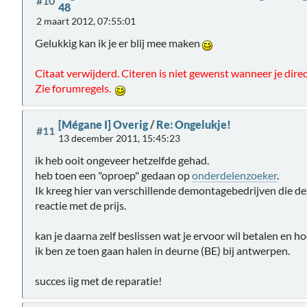
#10
48
2 maart 2012, 07:55:01
Gelukkig kan ik je er blij mee maken
Citaat verwijderd. Citeren is niet gewenst wanneer je direc
Zie forumregels.
[Mégane I] Overig
/
Re: Ongelukje!
#11
13 december 2011, 15:45:23
ik heb ooit ongeveer hetzelfde gehad.
heb toen een "oproep" gedaan op
onderdelenzoeker
.
Ik kreeg hier van verschillende demontagebedrijven die d
reactie met de prijs.
kan je daarna zelf beslissen wat je ervoor wil betalen en hoe
ik ben ze toen gaan halen in deurne (BE) bij antwerpen.
succes iig met de reparatie!