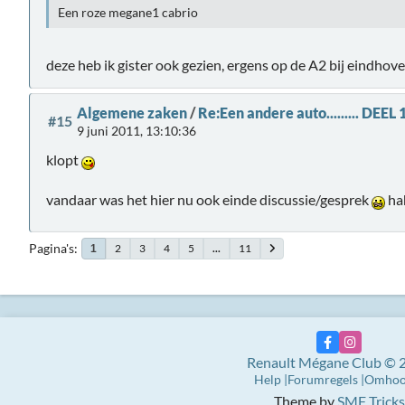
Een roze megane1 cabrio
deze heb ik gister ook gezien, ergens op de A2 bij eindhove
Algemene zaken
/
Re:Een andere auto......... DEEL 
#15
9 juni 2011, 13:10:36
klopt
vandaar was het hier nu ook einde discussie/gesprek
ha
Pagina's
2
3
4
5
...
11
1
Renault Mégane Club © 
Help
Forumregels
Omho
Theme by
SMF Tricks