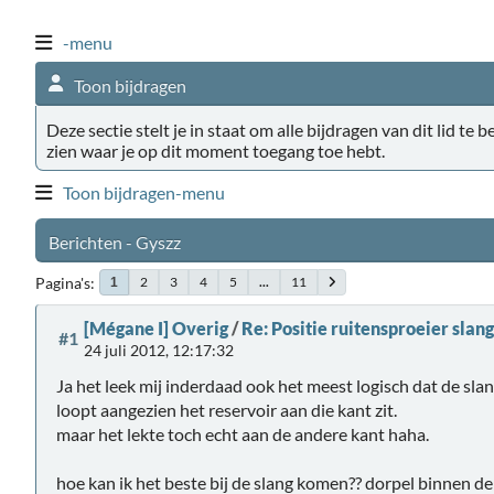
-menu
Toon bijdragen
Deze sectie stelt je in staat om alle bijdragen van dit lid te 
zien waar je op dit moment toegang toe hebt.
Toon bijdragen-menu
Berichten - Gyszz
Pagina's
2
3
4
5
...
11
1
[Mégane I] Overig
/
Re: Positie ruitensproeier slang
#1
24 juli 2012, 12:17:32
Ja het leek mij inderdaad ook het meest logisch dat de sla
loopt aangezien het reservoir aan die kant zit.
maar het lekte toch echt aan de andere kant haha.
hoe kan ik het beste bij de slang komen?? dorpel binnen 