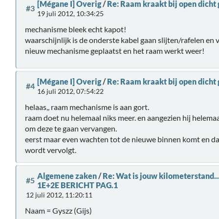
[Mégane I] Overig
/
Re: Raam kraakt bij open dicht
#3
19 juli 2012, 10:34:25
mechanisme bleek echt kapot!
waarschijnlijk is de onderste kabel gaan slijten/rafelen en 
nieuw mechanisme geplaatst en het raam werkt weer!
[Mégane I] Overig
/
Re: Raam kraakt bij open dicht
#4
16 juli 2012, 07:54:22
helaas,, raam mechanisme is aan gort.
raam doet nu helemaal niks meer. en aangezien hij helema
om deze te gaan vervangen.
eerst maar even wachten tot de nieuwe binnen komt en d
wordt vervolgt.
Algemene zaken
/
Re: Wat is jouw kilometerstand
#5
1E+2E BERICHT PAG.1
12 juli 2012, 11:20:11
Naam = Gyszz (Gijs)