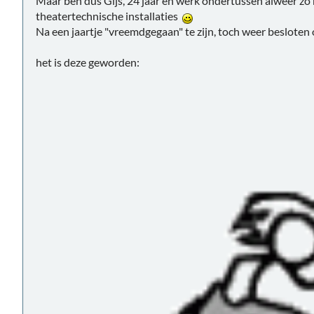
Maar ben dus Gijs, 24 jaar en werk ondertussen alweer zo'n
theatertechnische installaties
Na een jaartje "vreemdgegaan" te zijn, toch weer beslote
het is deze geworden: