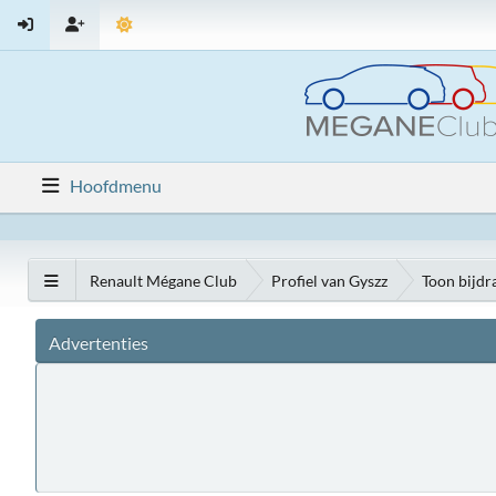
Hoofdmenu
Renault Mégane Club
Profiel van Gyszz
Toon bijdr
Advertenties