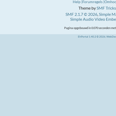
Help
Forumregels
Omho
Theme by
SMF Tricks
SMF 2.1.7 © 2026
,
Simple M
Simple Audio Video Emb
Pagina opgebouwd in 0.070 seconden met 
EhPortal 1.40.2 © 2026, WebDe