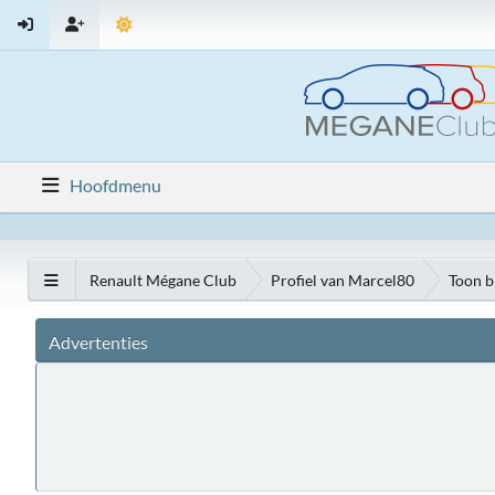
Hoofdmenu
Renault Mégane Club
Profiel van Marcel80
Toon b
Advertenties