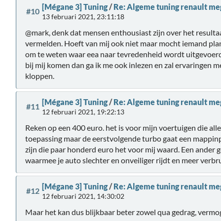
[Mégane 3] Tuning
/
Re: Algeme tuning renault m
#10
13 februari 2021, 23:11:18
@mark, denk dat mensen enthousiast zijn over het resultaat 
vermelden. Hoeft van mij ook niet maar mocht iemand pla
om te weten waar eea naar tevredenheid wordt uitgevoerd.
bij mij komen dan ga ik me ook inlezen en zal ervaringen 
kloppen.
[Mégane 3] Tuning
/
Re: Algeme tuning renault m
#11
12 februari 2021, 19:22:13
Reken op een 400 euro. het is voor mijn voertuigen die all
toepassing maar de eerstvolgende turbo gaat een mappinp
zijn die paar honderd euro het voor mij waard. Een ander
waarmee je auto slechter en onveiliger rijdt en meer verbrui
[Mégane 3] Tuning
/
Re: Algeme tuning renault m
#12
12 februari 2021, 14:30:02
Maar het kan dus blijkbaar beter zowel qua gedrag, vermo