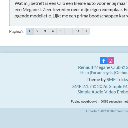
Wat mij betreft is een Clio een kleine auto voor er bij maa
een Megane I. Zeer tevreden over mijn eigen exemplaar. Een 
ogende modelletje. Lijkt me een prima boodschappen karr
Pagina's
2
3
4
5
...
51
1
Renault Mégane Club © 
Help
Forumregels
Omho
Theme by
SMF Tricks
SMF 2.1.7 © 2026
,
Simple M
Simple Audio Video Emb
Pagina opgebouwd in 0.092 seconden met 
EhPortal 1.40.2 © 2026, WebDe